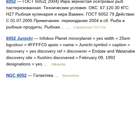
6052
— ГОСТ 6052{ 2004} Икра зернистая осетровых рыб
пастеризованная. Технические условия. ОКС: 67.120.30 КГС:
Н27 Рыбная кулинария и икра Взамен: ГОСТ 6052 79 Действие:
С 01.07.2005 Примечание: переиздание 2004 в сб. Рыба и
рыбные продукты. Рыбная… …
Справочник ГОСТов
6052 Junichi
— Infobox Planet minorplanet = yes width = 25em
bgcolour = #FFFFC0 apsis = name = Junichi symbol = caption =
discovery = yes discovery ref = discoverer = Endate and Watanabe
discovery site = Kushiro discovered = February 09, 1992
designations = yes …
Wikipedia
NGC 6052
— Галактика …
Википедия