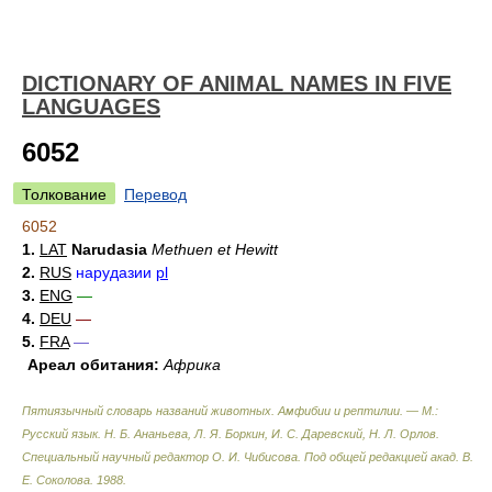
DICTIONARY OF ANIMAL NAMES IN FIVE
LANGUAGES
6052
Толкование
Перевод
6052
1.
LAT
Narudasia
Methuen et Hewitt
2.
RUS
нарудазии
pl
3.
ENG
—
4.
DEU
—
5.
FRA
—
Ареал обитания:
Африка
Пятиязычный словарь названий животных. Амфибии и рептилии. — М.:
Русский язык
.
Н. Б. Ананьева, Л. Я. Боркин, И. С. Даревский, Н. Л. Орлов.
Специальный научный редактор О. И. Чибисова. Под общей редакцией акад. В.
Е. Соколова
.
1988
.