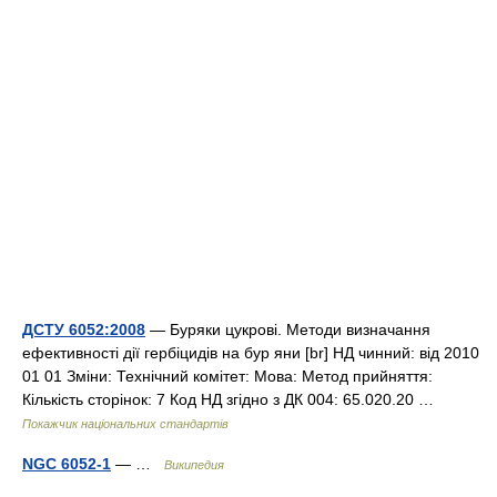
ДСТУ 6052:2008
— Буряки цукрові. Методи визначання
ефективності дії гербіцидів на бур яни [br] НД чинний: від 2010
01 01 Зміни: Технічний комітет: Мова: Метод прийняття:
Кількість сторінок: 7 Код НД згідно з ДК 004: 65.020.20 …
Покажчик національних стандартів
NGC 6052-1
— …
Википедия